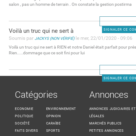
salon , pas un homme de terrain . On constate la gestion postirma
Voilà un truc qui ne sert à
SIGNALER CE C
Soumis par
le mer, 22/01/2020 - 09:06
JACKYS (NON VÉRIFIÉ)
Voilà un truc qui ne sert à RIEN et notre Daniel était parfait pour pré
Rien.....dommage que ce soit fini pour lui
SIGNALER CE C
Catégories
Annonces
ECONOMIE
ENVIRONNEMENT
ANNONCES JUDICIAIRES ET
POLITIQUE
OPINION
LÉGALES
SOCIÉTÉ
CARAÏBE
MARCHÉS PUBLICS
FAITS DIVERS
SPORTS
PETITES ANNONCES