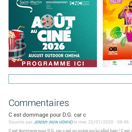
Commentaires
C est dommage pour D.G. car c
Soumis par
le mer, 22/01/2020 - 08:46
JEREMY (NON VÉRIFIÉ)
C est dommage pour D.G. car c est un poste qui lui allait bien ! C e