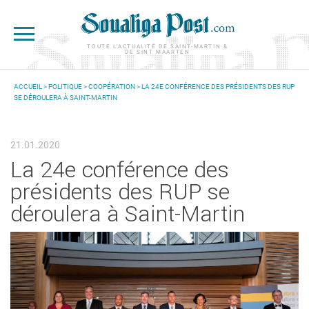
Aller au contenu principal
TOUTE L'ACTUALITÉ DE SAINT-MARTIN &
DE SINT MAARTEN
ACCUEIL
>
POLITIQUE
>
COOPÉRATION
> LA 24E CONFÉRENCE DES PRÉSIDENTS DES RUP
SE DÉROULERA À SAINT-MARTIN
VOUS ÊTES ICI
21.01.2020
La 24e conférence des
présidents des RUP se
déroulera à Saint-Martin