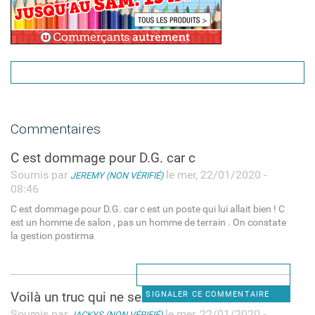
Commentaires
C est dommage pour D.G. car c
Soumis par
le mer, 22/01/2020 -
JEREMY (NON VÉRIFIÉ)
08:46
C est dommage pour D.G. car c est un poste qui lui allait bien ! C
est un homme de salon , pas un homme de terrain . On constate
la gestion postirma
Voilà un truc qui ne sert à
SIGNALER CE COMMENTAIRE
Soumis par
le mer, 22/01/2020 -
JACKYS (NON VÉRIFIÉ)