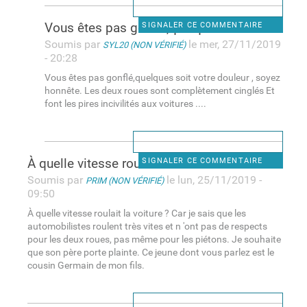
Vous êtes pas gonflé,quelques
SIGNALER CE COMMENTAIRE
Soumis par
le mer, 27/11/2019
SYL20 (NON VÉRIFIÉ)
- 20:28
Vous êtes pas gonflé,quelques soit votre douleur , soyez
honnête. Les deux roues sont complètement cinglés Et
font les pires incivilités aux voitures ....
À quelle vitesse roulait la
SIGNALER CE COMMENTAIRE
Soumis par
le lun, 25/11/2019 -
PRIM (NON VÉRIFIÉ)
09:50
À quelle vitesse roulait la voiture ? Car je sais que les
automobilistes roulent très vites et n 'ont pas de respects
pour les deux roues, pas même pour les piétons. Je souhaite
que son père porte plainte. Ce jeune dont vous parlez est le
cousin Germain de mon fils.