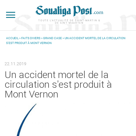
Aller au contenu principal
TOUTE L'ACTUALITÉ DE SAINT-MARTIN &
DE SINT MAARTEN
ACCUEIL
>
FAITS DIVERS
>
GRAND CASE
> UN ACCIDENT MORTEL DE LA CIRCULATION
S'EST PRODUIT À MONT VERNON
VOUS ÊTES ICI
22.11.2019
Un accident mortel de la
circulation s'est produit à
Mont Vernon