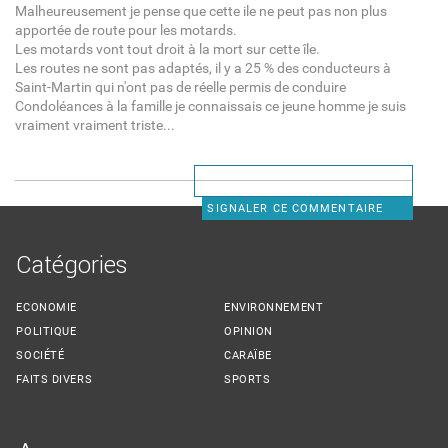
Malheureusement je pense que cette ile ne peut pas non plus
apportée de route pour les motards.
Les motards vont tout droit à la mort sur cette île.
Les routes ne sont pas adaptés, il y a 25 % des conducteurs à
Saint-Martin qui n'ont pas de réelle permis de conduire
Condoléances à la famille je connaissais ce jeune homme je suis
vraiment vraiment triste...
SIGNALER CE COMMENTAIRE
Catégories
ECONOMIE
ENVIRONNEMENT
POLITIQUE
OPINION
SOCIÉTÉ
CARAÏBE
FAITS DIVERS
SPORTS