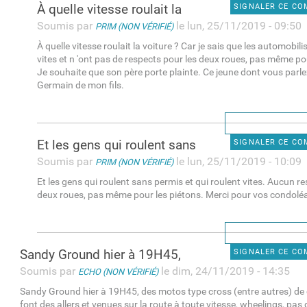
À quelle vitesse roulait la
SIGNALER CE C
Soumis par
le lun, 25/11/2019 - 09:50
PRIM (NON VÉRIFIÉ)
À quelle vitesse roulait la voiture ? Car je sais que les automobili
vites et n 'ont pas de respects pour les deux roues, pas même po
Je souhaite que son père porte plainte. Ce jeune dont vous parle
Germain de mon fils.
Et les gens qui roulent sans
SIGNALER CE C
Soumis par
le lun, 25/11/2019 - 10:09
PRIM (NON VÉRIFIÉ)
Et les gens qui roulent sans permis et qui roulent vites. Aucun re
deux roues, pas même pour les piétons. Merci pour vos condolé
Sandy Ground hier à 19H45,
SIGNALER CE C
Soumis par
le dim, 24/11/2019 - 14:35
ECHO (NON VÉRIFIÉ)
Sandy Ground hier à 19H45, des motos type cross (entre autres) de 
font des allers et venues sur la route à toute vitesse, wheelings, pa