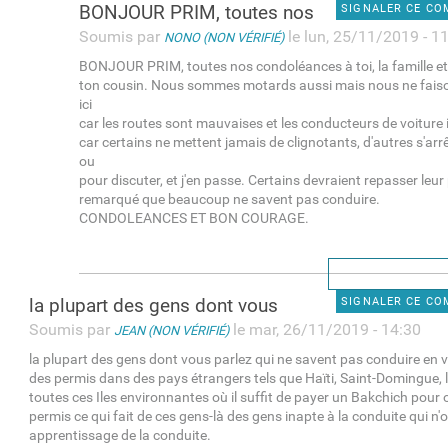
BONJOUR PRIM, toutes nos
SIGNALER CE C
Soumis par
le lun, 25/11/2019 - 1
NONO (NON VÉRIFIÉ)
BONJOUR PRIM, toutes nos condoléances à toi, la famille et
ton cousin. Nous sommes motards aussi mais nous ne fais
ici
car les routes sont mauvaises et les conducteurs de voiture
car certains ne mettent jamais de clignotants, d'autres s'arr
ou
pour discuter, et j'en passe. Certains devraient repasser leur 
remarqué que beaucoup ne savent pas conduire.
CONDOLEANCES ET BON COURAGE.
la plupart des gens dont vous
SIGNALER CE C
Soumis par
le mar, 26/11/2019 - 14:30
JEAN (NON VÉRIFIÉ)
la plupart des gens dont vous parlez qui ne savent pas conduire en v
des permis dans des pays étrangers tels que Haïti, Saint-Domingue,
toutes ces Iles environnantes où il suffit de payer un Bakchich pour 
permis ce qui fait de ces gens-là des gens inapte à la conduite qui n
apprentissage de la conduite.