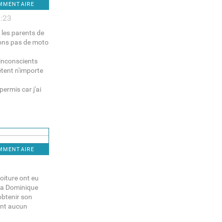
OMMENTAIRE
1:23
 les parents de
ons pas de moto
 inconscients
êtent n'importe
permis car j'ai
OMMENTAIRE
oiture ont eu
 la Dominique
obtenir son
'ont aucun