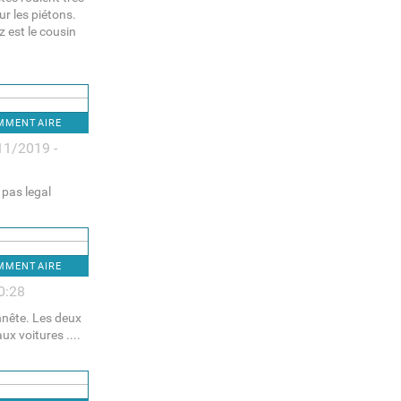
ur les piétons.
z est le cousin
OMMENTAIRE
11/2019 -
 pas legal
OMMENTAIRE
0:28
nnête. Les deux
ux voitures ....