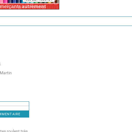
4
-Martin
OMMENTAIRE
stes roulent très