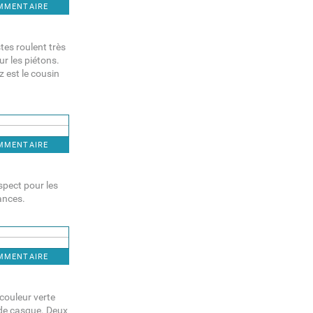
OMMENTAIRE
stes roulent très
ur les piétons.
z est le cousin
OMMENTAIRE
spect pour les
ances.
OMMENTAIRE
couleur verte
s de casque. Deux