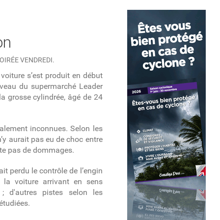
on
SOIRÉE VENDREDI.
oiture s’est produit en début
iveau du supermarché Leader
 la grosse cylindrée, âgé de 24
talement inconnues. Selon les
 n’y aurait pas eu de choc entre
sente pas de dommages.
ait perdu le contrôle de l’engin
 la voiture arrivant en sens
; d'autres pistes selon les
étudiées.