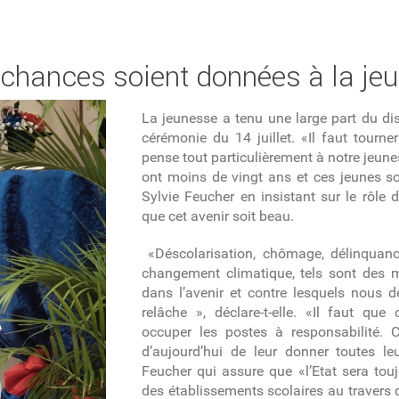
s chances soient données à la je
La jeunesse a tenu une large part du dis
cérémonie du 14 juillet. «Il faut tourner
pense tout particulièrement à notre jeune
ont moins de vingt ans et ces jeunes sont
Sylvie Feucher en insistant sur le rôle 
que cet avenir soit beau.
«Déscolarisation, chômage, délinquanc
changement climatique, tels sont des 
dans l’avenir et contre lesquels nous 
relâche », déclare-t-elle. «Il faut qu
occuper les postes à responsabilité. C
d’aujourd’hui de leur donner toutes l
Feucher qui assure que «l’Etat sera to
des établissements scolaires au travers de