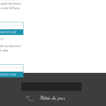
etit territoire
'est l'affaire
OMMENTAIRE
:48
tels ne donnent
ir des
OMMENTAIRE
Météo du jour