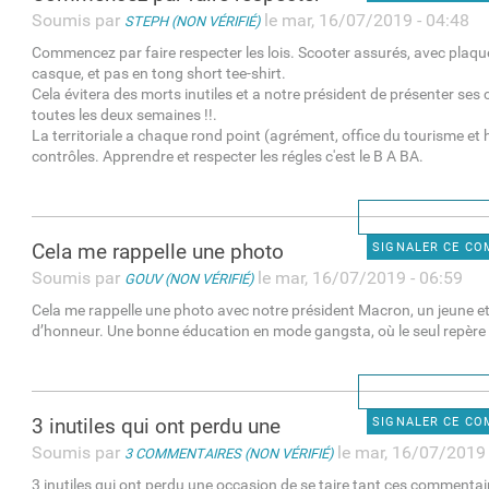
Soumis par
le mar, 16/07/2019 - 04:48
STEPH (NON VÉRIFIÉ)
Commencez par faire respecter les lois. Scooter assurés, avec plaq
casque, et pas en tong short tee-shirt.
Cela évitera des morts inutiles et a notre président de présenter se
toutes les deux semaines !!.
La territoriale a chaque rond point (agrément, office du tourisme et 
contrôles. Apprendre et respecter les régles c'est le B A BA.
Cela me rappelle une photo
SIGNALER CE C
Soumis par
le mar, 16/07/2019 - 06:59
GOUV (NON VÉRIFIÉ)
Cela me rappelle une photo avec notre président Macron, un jeune et
d’honneur. Une bonne éducation en mode gangsta, où le seul repère c
3 inutiles qui ont perdu une
SIGNALER CE C
Soumis par
le mar, 16/07/2019 
3 COMMENTAIRES (NON VÉRIFIÉ)
3 inutiles qui ont perdu une occasion de se taire tant ces commenta