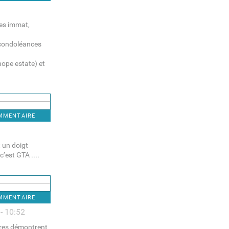
ues immat,
s condoléances
hope estate) et
OMMENTAIRE
 un doigt
’est GTA ....
OMMENTAIRE
- 10:52
ires démontrent