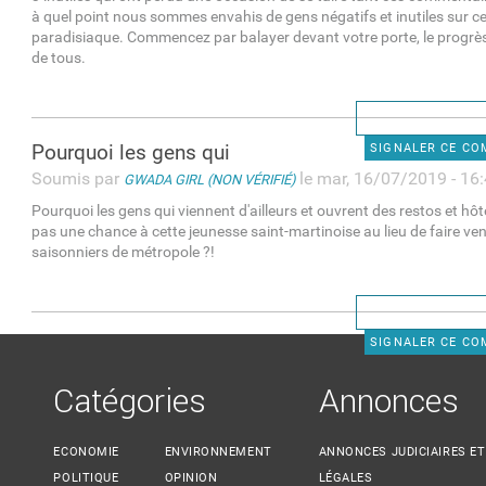
à quel point nous sommes envahis de gens négatifs et inutiles sur ce p
paradisiaque. Commencez par balayer devant votre porte, le progrès c
de tous.
Pourquoi les gens qui
SIGNALER CE C
Soumis par
le mar, 16/07/2019 - 16
GWADA GIRL (NON VÉRIFIÉ)
Pourquoi les gens qui viennent d'ailleurs et ouvrent des restos et hô
pas une chance à cette jeunesse saint-martinoise au lieu de faire ven
saisonniers de métropole ?!
SIGNALER CE C
Catégories
Annonces
ECONOMIE
ENVIRONNEMENT
ANNONCES JUDICIAIRES ET
POLITIQUE
OPINION
LÉGALES