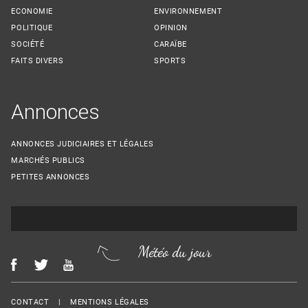
ECONOMIE
ENVIRONNEMENT
POLITIQUE
OPINION
SOCIÉTÉ
CARAÏBE
FAITS DIVERS
SPORTS
Annonces
ANNONCES JUDICIAIRES ET LÉGALES
MARCHÉS PUBLICS
PETITES ANNONCES
Météo du jour
Menu Footer
CONTACT
MENTIONS LÉGALES