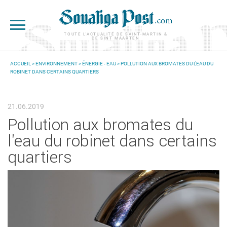
Aller au contenu principal
TOUTE L'ACTUALITÉ DE SAINT-MARTIN &
DE SINT MAARTEN
ACCUEIL
>
ENVIRONNEMENT
>
ÉNERGIE - EAU
> POLLUTION AUX BROMATES DU L'EAU DU
ROBINET DANS CERTAINS QUARTIERS
VOUS ÊTES ICI
21.06.2019
Pollution aux bromates du
l'eau du robinet dans certains
quartiers