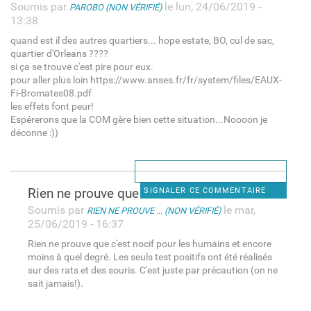
Soumis par
le lun, 24/06/2019 -
PAROBO (NON VÉRIFIÉ)
13:38
quand est il des autres quartiers... hope estate, BO, cul de sac,
quartier d'Orleans ????
si ça se trouve c'est pire pour eux.
pour aller plus loin https://www.anses.fr/fr/system/files/EAUX-
Fi-Bromates08.pdf
les effets font peur!
Espérerons que la COM gère bien cette situation...Noooon je
déconne :))
Rien ne prouve que c'est
SIGNALER CE COMMENTAIRE
Soumis par
le mar,
RIEN NE PROUVE ... (NON VÉRIFIÉ)
25/06/2019 - 16:37
Rien ne prouve que c'est nocif pour les humains et encore
moins à quel degré. Les seuls test positifs ont été réalisés
sur des rats et des souris. C'est juste par précaution (on ne
sait jamais!).