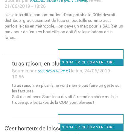
Soumis par
le ven,
RASLACASQUETTE (NON VÉRIFIÉ)
21/06/2019 - 18:26
si elle interdit la consommation d'eau potable la COM devrait
distribuer gracieusement de l'eau en bouteille comme c'est
parfois le cas en métropole... on paye un max pour la SAUR et un
max pour de l'eau en bouteille, on doit être les dindons de la
farce...
tu as raison, en plus ils ne
SIGNALER CE COMMENTAIRE
Soumis par
le lun, 24/06/2019 -
SSK (NON VÉRIFIÉ)
10:56
tu as raison, en plus ils ne vont même pas faire un geste sur
les factures.
Soit disant avec Saur l'eau devait être moins chère mais je
trouve que les taxes de la COM sont élevées !
C'est honteux de laisser la
SIGNALER CE COMMENTAIRE