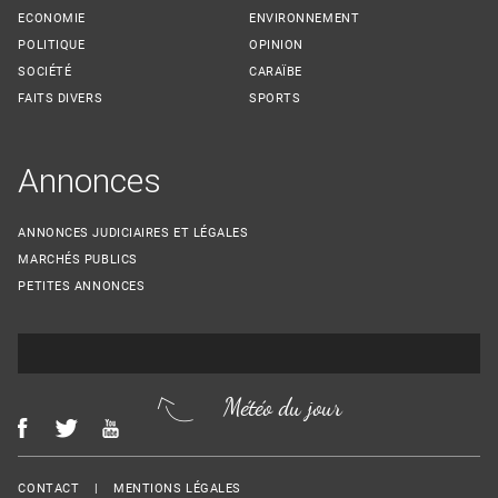
ECONOMIE
ENVIRONNEMENT
POLITIQUE
OPINION
SOCIÉTÉ
CARAÏBE
FAITS DIVERS
SPORTS
Annonces
ANNONCES JUDICIAIRES ET LÉGALES
MARCHÉS PUBLICS
PETITES ANNONCES
Météo du jour
Menu Footer
CONTACT
MENTIONS LÉGALES