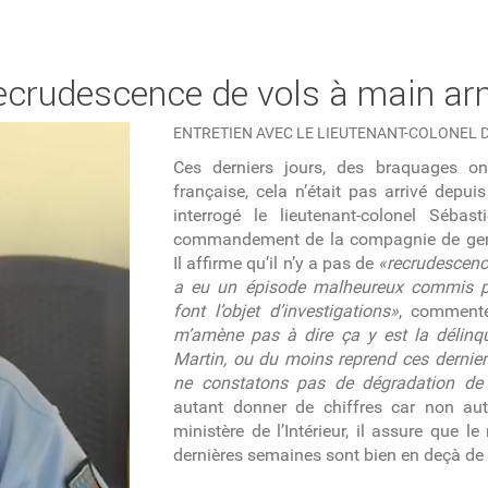
e recrudescence de vols à main a
ENTRETIEN AVEC LE LIEUTENANT-COLONEL 
Ces derniers jours, des braquages on
française, cela n’était pas arrivé depu
interrogé le lieutenant-colonel Séba
commandement de la compagnie de gen
Il affirme qu’il n’y a pas de
«recrudescenc
a eu un épisode malheureux commis pa
font l’objet d’investigations»
, commente-
m’amène pas à dire ça y est la délinq
Martin, ou du moins reprend ces dernier
ne constatons pas de dégradation de 
autant donner de chiffres car non auto
ministère de l’Intérieur, il assure que 
dernières semaines sont bien en deçà de