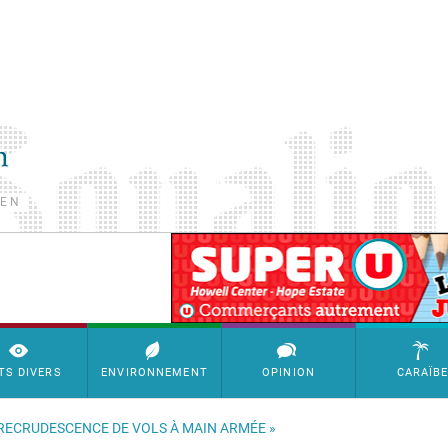
TEN
SimpleAds Block Bannière
TS DIVERS
ENVIRONNEMENT
OPINION
CARAÏB
 DE RECRUDESCENCE DE VOLS À MAIN ARMÉE »