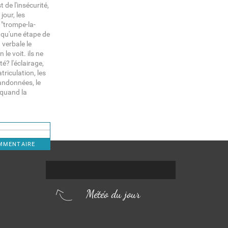
t de l'insécurité,
jour, les
 "trompe-la-
t qu'une étape de
 verbale le
le voit. ils ne
té? l'éclairage,
riculation, les
andonnées, le
 quand la
OMMENTAIRE
Météo du jour