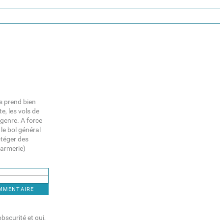
us prend bien
e, les vols de
 genre. A force
z le bol général
otéger des
darmerie)
OMMENTAIRE
bscurité et qui,