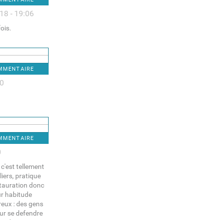
18 - 19:06
ois.
OMMENTAIRE
50
OMMENTAIRE
0
c'est tellement
liers, pratique
stauration donc
our habitude
ereux : des gens
our se defendre