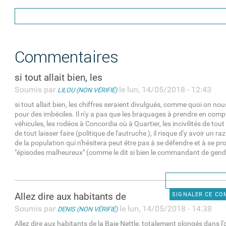
Commentaires
si tout allait bien, les
Soumis par
le lun, 14/05/2018 - 12:43
LILOU (NON VÉRIFIÉ)
si tout allait bien, les chiffres seraient divulgués, comme quoi on no
pour des imbéciles. Il n'y a pas que les braquages à prendre en compt
véhicules, les rodéos à Concordia où à Quartier, les incivilités de tout
de tout laisser faire (politique de l'autruche ), il risque d'y avoir un ra
de la population qui n'hésitera peut être pas à se défendre et à se pr
"épisodes malheureux" (comme le dit si bien le commandant de gen
Allez dire aux habitants de
SIGNALER CE C
Soumis par
le lun, 14/05/2018 - 14:38
DENIS (NON VÉRIFIÉ)
Allez dire aux habitants de la Baie Nettle, totalement plongés dans l'o