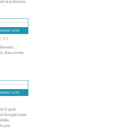
est le prémices
OMMENTAIRE
2:43
llement...
it, etes armés
OMMENTAIRE
es! A quel
t le sujet mais
ubliés.
est pas