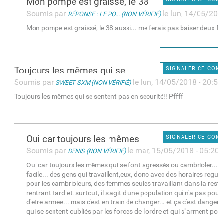
Mon pompe est graissé, le 38
Soumis par
le lun, 14/05/20
RÉPONSE : LE PO... (NON VÉRIFIÉ)
Mon pompe est graissé, le 38 aussi... me ferais pas baiser deux f
Toujours les mêmes qui se
SIGNALER CE C
Soumis par
le lun, 14/05/2018 - 20:
SWEET SXM (NON VÉRIFIÉ)
Toujours les mêmes qui se sentent pas en sécurité!! Pffff
Oui car toujours les mêmes
SIGNALER CE C
Soumis par
le mar, 15/05/2018 - 05:2
DENIS (NON VÉRIFIÉ)
Oui car toujours les mêmes qui se font agressés ou cambrioler... 
facile... des gens qui travaillent,eux, donc avec des horaires regu
pour les cambrioleurs, des femmes seules travaillant dans la re
rentrant tard et, surtout, il s'agit d'une population qui n'a pas p
d'être armée... mais c'est en train de changer... et ça c'est dang
qui se sentent oubliés par les forces de l'ordre et qui s"arment p