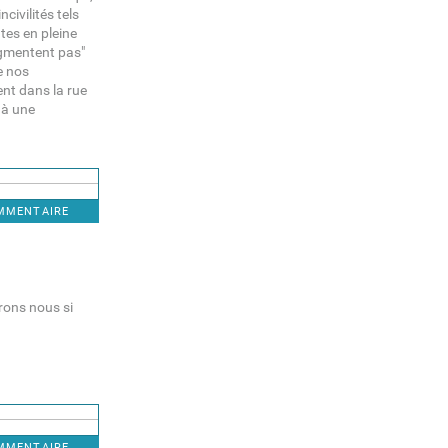
civilités tels
tes en pleine
augmentent pas"
de nos
ent dans la rue
t à une
OMMENTAIRE
rons nous si
OMMENTAIRE