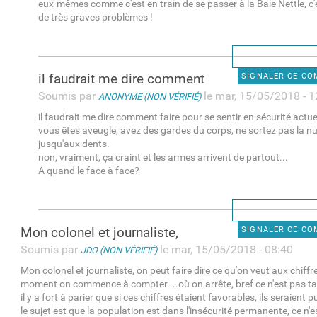
eux-mêmes comme c'est en train de se passer à la Baie Nettle, c'
de très graves problèmes !
il faudrait me dire comment
SIGNALER CE C
Soumis par
le mar, 15/05/2018 - 1
ANONYME (NON VÉRIFIÉ)
il faudrait me dire comment faire pour se sentir en sécurité actue
vous êtes aveugle, avez des gardes du corps, ne sortez pas la nu
jusqu'aux dents.
non, vraiment, ça craint et les armes arrivent de partout...
A quand le face à face?
Mon colonel et journaliste,
SIGNALER CE C
Soumis par
le mar, 15/05/2018 - 08:40
JDO (NON VÉRIFIÉ)
Mon colonel et journaliste, on peut faire dire ce qu'on veut aux chiffr
moment on commence à compter....où on arrête, bref ce n'est pas tan
il y a fort à parier que si ces chiffres étaient favorables, ils seraient p
le sujet est que la population est dans l'insécurité permanente, ce n'