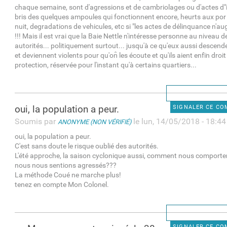
chaque semaine, sont d'agressions et de cambriolages ou d'actes d"in
bris des quelques ampoules qui fonctionnent encore, heurts aux por 
nuit, degradations de vehicules, etc si "les actes de délinquance n'
!!! Mais il est vrai que la Baie Nettle n'intéresse personne au niveau 
autorités... politiquement surtout... jusqu'à ce qu'eux aussi descend
et deviennent violents pour qu'on̂ les écoute et qu'ils aient enfïn droi
protection, réservée pour l'instant qu'à certains quartiers...
oui, la population a peur.
SIGNALER CE C
Soumis par
le lun, 14/05/2018 - 18:44
ANONYME (NON VÉRIFIÉ)
oui, la population a peur.
C'est sans doute le risque oublié des autorités.
L'été approche, la saison cyclonique aussi, comment nous comporte
nous nous sentions agressés???
La méthode Coué ne marche plus!
tenez en compte Mon Colonel.
SIGNALER CE C