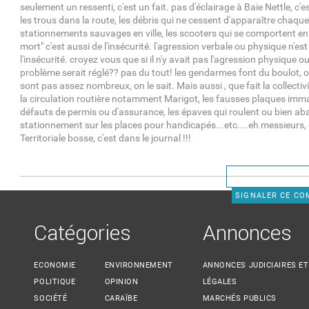
seulement un ressenti, c'est un fait. pas d'éclairage à Baie Nettle, c'es
les trous dans la route, les débris qui ne cessent d'apparaître chaque 
stationnements sauvages en ville, les scooters qui se comportent en
mort" c'est aussi de l'insécurité. l'agression verbale ou physique n'es
l'insécurité. croyez vous que si il n'y avait pas l'agression physique ou
problème serait réglé?? pas du tout! les gendarmes font du boulot, on 
sont pas assez nombreux, on le sait. Mais aussi , que fait la collectivi
la circulation routière notamment Marigot, les fausses plaques immat
défauts de permis ou d'assurance, les épaves qui roulent ou bien ab
stationnement sur les places pour handicapés...etc....eh messieurs,
Territoriale bosse, c'est dans le journal !!!
SIGNALER CE C
Catégories
Annonces
ECONOMIE
ENVIRONNEMENT
ANNONCES JUDICIAIRES ET
POLITIQUE
OPINION
LÉGALES
SOCIÉTÉ
CARAÏBE
MARCHÉS PUBLICS