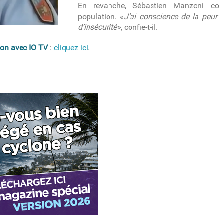
En revanche, Sébastien Manzoni co
population. «
J’ai conscience de la peur
d’insécurité»
, confie-t-il.
ation avec IO TV
:
cliquez ici
.