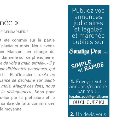
rmée »
DE GENDARMERIE.
t été commis sur la partie
is plusieurs mois. Nous avons
stien Manzoni en charge du
darmerie sur ce phénomène.
e de vols à main armée
». «
Il y
r différentes personnes qui
t-il. Et d’insister : «
cela ne
uance se déchaîne sur Saint-
 mois. Malgré ces faits, nous
la délinquance
». Sans pour
risé par la préfecture et le
le nombre de faits commis ces
 la moyenne.