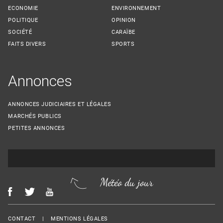
ECONOMIE
ENVIRONNEMENT
POLITIQUE
OPINION
SOCIÉTÉ
CARAÏBE
FAITS DIVERS
SPORTS
Annonces
ANNONCES JUDICIAIRES ET LÉGALES
MARCHÉS PUBLICS
PETITES ANNONCES
Météo du jour
Menu Footer
CONTACT
MENTIONS LÉGALES