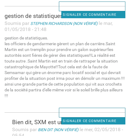
gestion de statistiques.
SIGNALER CE COMMENTAIRE
Soumis par
le mar,
STEPHEN RICHARDSON (NON VÉRIFIÉ)
01/05/2018 - 21:48
gestion de statistiques.
les officiers de gendarmerie gèrent un plan de carrière.Saint
Martin est un tremplin pour prendre un galon supérieur!les
autorités sont fières de gérer des statistiques!!La réalité est
toute autre .Saint Martin est en train de rattraper la situation
catastrophique de Mayotte!!Tout cela est de la faute de
Semsamar qui gère un énorme parc locatif social et qui devrait
profiter de la situation post irma pour en démolir un maximum !!!
ainsi une grande partie de cette population qui vit aux crochets
de la société partira d'elle même voir si le soleil brille plus ailleurs
!!!
Bien dit, SXM est une île
SIGNALER CE COMMENTAIRE
Soumis par
le mer, 02/05/2018 -
BIEN DIT (NON VÉRIFIÉ)
05:54