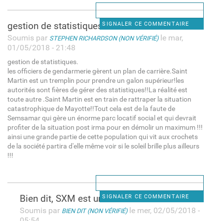
gestion de statistiques.
SIGNALER CE COMMENTAIRE
Soumis par
le mar,
STEPHEN RICHARDSON (NON VÉRIFIÉ)
01/05/2018 - 21:48
gestion de statistiques.
les officiers de gendarmerie gèrent un plan de carrière.Saint
Martin est un tremplin pour prendre un galon supérieur!les
autorités sont fières de gérer des statistiques!!La réalité est
toute autre .Saint Martin est en train de rattraper la situation
catastrophique de Mayotte!!Tout cela est de la faute de
Semsamar qui gère un énorme parc locatif social et qui devrait
profiter de la situation post irma pour en démolir un maximum !!!
ainsi une grande partie de cette population qui vit aux crochets
de la société partira d'elle même voir si le soleil brille plus ailleurs
!!!
Bien dit, SXM est une île
SIGNALER CE COMMENTAIRE
Soumis par
le mer, 02/05/2018 -
BIEN DIT (NON VÉRIFIÉ)
05:54