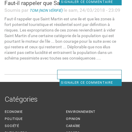
Faut-il rappeler que Saint
SIGNALER CE COMMENTAIRE
Soumis par
le sam, 24/03/2018 - 23:09
TOM (NON VÉRIFIÉ)
Faut-il rappeler que Saint Martin est une ile et que les zones à
fort potentiel touristique et résidentiel sont par définition à
risques. Les expropriations de ces zones reviendraient à vider
Saint Martin d'une certaine catégorie de la population qui est
pourtant le moteur de l'ile ... bon courage pour la suite avec ce
qui restera et ceux qui resteront ... Déplorable que nos élus
n'aient pas cette lucidité et entrainent la population dans un
schéma pessimiste avec toutes ses conséquences ....
SIGNALER CE COMMENTAIRE
Catégories
ECONOMIE
ENVIRONNEMENT
POLITIQUE
OPINION
SOCIÉTÉ
CARAÏBE