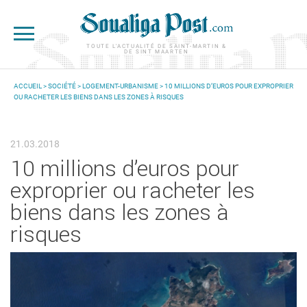
Aller au contenu principal
TOUTE L'ACTUALITÉ DE SAINT-MARTIN &
DE SINT MAARTEN
ACCUEIL
>
SOCIÉTÉ
>
LOGEMENT-URBANISME
> 10 MILLIONS D’EUROS POUR EXPROPRIER
OU RACHETER LES BIENS DANS LES ZONES À RISQUES
VOUS ÊTES ICI
21.03.2018
10 millions d’euros pour
exproprier ou racheter les
biens dans les zones à
risques