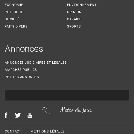
ECONOMIE
ENVIRONNEMENT
POLITIQUE
OPINION
SOCIÉTÉ
CARAÏBE
FAITS DIVERS
SPORTS
Annonces
ANNONCES JUDICIAIRES ET LÉGALES
MARCHÉS PUBLICS
PETITES ANNONCES
Météo du jour
Menu Footer
CONTACT
MENTIONS LÉGALES