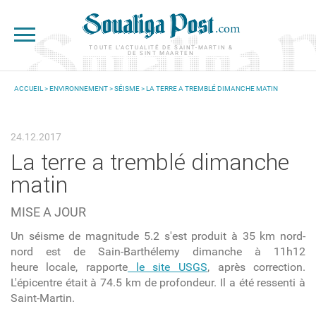
Aller au contenu principal
TOUTE L'ACTUALITÉ DE SAINT-MARTIN &
DE SINT MAARTEN
ACCUEIL
>
ENVIRONNEMENT
>
SÉISME
> LA TERRE A TREMBLÉ DIMANCHE MATIN
VOUS ÊTES ICI
24.12.2017
La terre a tremblé dimanche
matin
MISE A JOUR
Un séisme de magnitude 5.2 s'est produit à 35 km nord-
nord est de Sain-Barthélemy dimanche à 11h12
heure locale, rapporte
le site USGS
, après correction.
L'épicentre était à 74.5 km de profondeur. Il a été ressenti à
Saint-Martin.