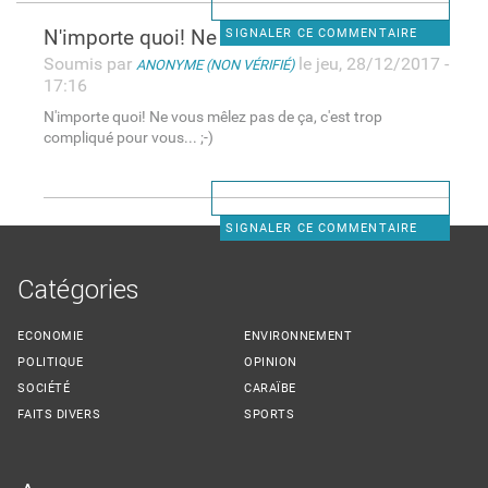
N'importe quoi! Ne vous mêlez
SIGNALER CE COMMENTAIRE
Soumis par
le jeu, 28/12/2017 -
ANONYME (NON VÉRIFIÉ)
17:16
N'importe quoi! Ne vous mêlez pas de ça, c'est trop
compliqué pour vous... ;-)
SIGNALER CE COMMENTAIRE
Catégories
ECONOMIE
ENVIRONNEMENT
POLITIQUE
OPINION
SOCIÉTÉ
CARAÏBE
FAITS DIVERS
SPORTS