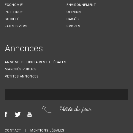
ECONOMIE
ENVIRONNEMENT
POLITIQUE
OPINION
SOCIÉTÉ
CARAÏBE
FAITS DIVERS
SPORTS
Annonces
ANNONCES JUDICIAIRES ET LÉGALES
MARCHÉS PUBLICS
PETITES ANNONCES
Météo du jour
Menu Footer
CONTACT
MENTIONS LÉGALES