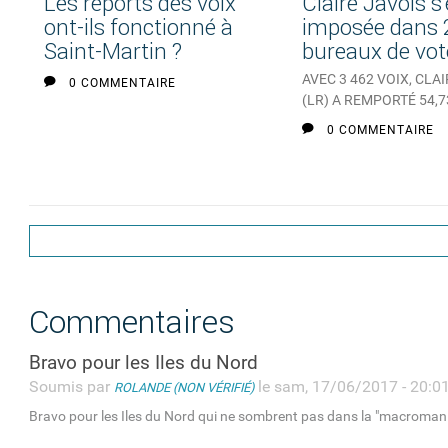
Les reports des voix
Claire Javois s
ont-ils fonctionné à
imposée dans 
Saint-Martin ?
bureaux de vot
AVEC 3 462 VOIX, CLA
0 COMMENTAIRE
(LR) A REMPORTÉ 54,73
0 COMMENTAIRE
Commentaires
Bravo pour les Iles du Nord
Soumis par
le sam, 17/06/2017 - 20:0
ROLANDE (NON VÉRIFIÉ)
Bravo pour les Iles du Nord qui ne sombrent pas dans la "macromani