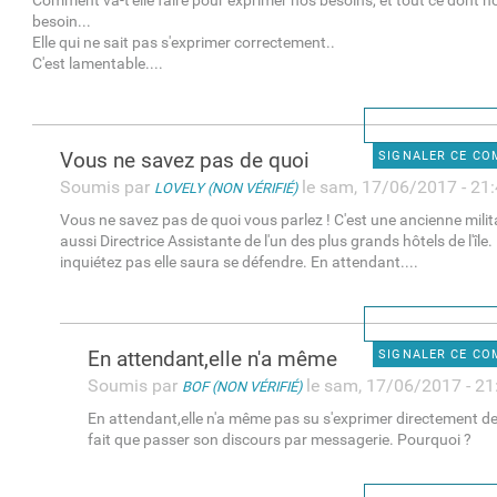
Comment va-t'elle faire pour exprimer nos besoins, et tout ce dont 
besoin...
Elle qui ne sait pas s'exprimer correctement..
C'est lamentable....
Vous ne savez pas de quoi
SIGNALER CE C
Soumis par
le sam, 17/06/2017 - 21
LOVELY (NON VÉRIFIÉ)
Vous ne savez pas de quoi vous parlez ! C'est une ancienne milita
aussi Directrice Assistante de l'un des plus grands hôtels de l'île
inquiétez pas elle saura se défendre. En attendant....
En attendant,elle n'a même
SIGNALER CE C
Soumis par
le sam, 17/06/2017 - 21
BOF (NON VÉRIFIÉ)
En attendant,elle n'a même pas su s'exprimer directement de v
fait que passer son discours par messagerie. Pourquoi ?