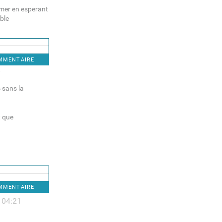
imer en esperant
able
OMMENTAIRE
7
 sans la
t que
OMMENTAIRE
- 04:21