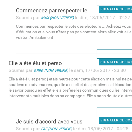
Commencez par respecter le
SIGNALER CE C
Soumis par
le dim, 18/06/2017 - 02:27
MAX (NON VÉRIFIÉ)
Commencez par respecter le vote des électeurs ... Achetez vous
d'éducation et si vous n'êtes pas pas content alors allez voit aill
voirée , Amicalement
Elle a été élu et perso j
SIGNALER CE C
Soumis par
le sam, 17/06/2017 - 23:30
GREG (NON VÉRIFIÉ)
Elle a été élu et perso j etais neutre pour cette élection mais nul ne p
soutiens ou adversaires, qu elle a en effet des problèmes d élocution
le savoir puisqu en effet elle a préféré les communiqués ou les inter
intervenants multiples dans sa campagne. Elle a sans doute d'autres
Je suis d'accord avec vous
SIGNALER CE C
Soumis par
le dim, 18/06/2017 - 04:28
FAF (NON VÉRIFIÉ)