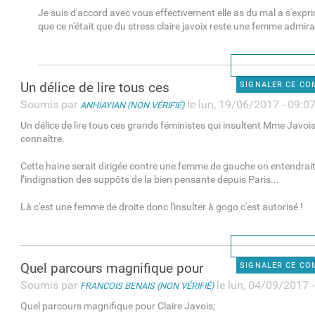
Je suis d'accord avec vous effectivement elle as du mal a s'expr
que ce n'était que du stress claire javoix reste une femme admir
Un délice de lire tous ces
SIGNALER CE C
Soumis par
le lun, 19/06/2017 - 09:0
ANHIAYIAN (NON VÉRIFIÉ)
Un délice de lire tous ces grands féministes qui insultent Mme Javois
connaître.
Cette haine serait dirigée contre une femme de gauche on entendrai
l’indignation des suppôts de la bien pensante depuis Paris...
Là c'est une femme de droite donc l'insulter à gogo c'est autorisé !
Quel parcours magnifique pour
SIGNALER CE C
Soumis par
le lun, 04/09/2017 
FRANCOIS BENAIS (NON VÉRIFIÉ)
Quel parcours magnifique pour Claire Javois;