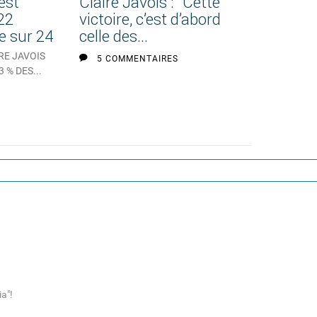
’est
Claire Javois : "Cette
22
victoire, c’est d’abord
e sur 24
celle des...
IRE JAVOIS
5 COMMENTAIRES
 % DES...
1
a"!