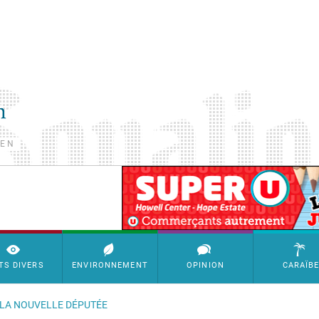
TEN
SimpleAds Block Bannière
TS DIVERS
ENVIRONNEMENT
OPINION
CARAÏB
T LA NOUVELLE DÉPUTÉE