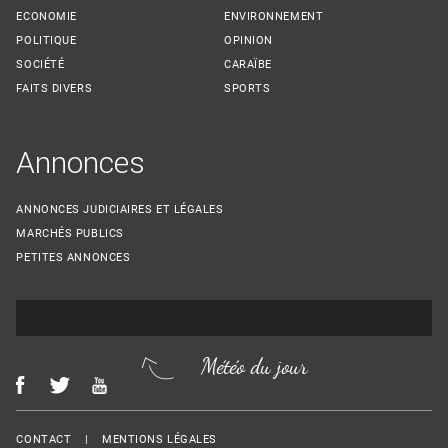
ECONOMIE
ENVIRONNEMENT
POLITIQUE
OPINION
SOCIÉTÉ
CARAÏBE
FAITS DIVERS
SPORTS
Annonces
ANNONCES JUDICIAIRES ET LÉGALES
MARCHÉS PUBLICS
PETITES ANNONCES
Météo du jour
Menu Footer
CONTACT
MENTIONS LÉGALES