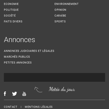
ECONOMIE
ENVIRONNEMENT
POLITIQUE
OPINION
SOCIÉTÉ
CARAÏBE
FAITS DIVERS
SPORTS
Annonces
ANNONCES JUDICIAIRES ET LÉGALES
MARCHÉS PUBLICS
PETITES ANNONCES
Météo du jour
Menu Footer
CONTACT
MENTIONS LÉGALES