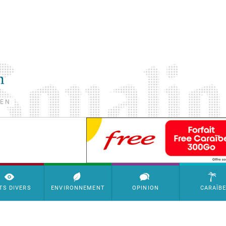
TEN
SimpleAds Block Bannière
TS DIVERS
ENVIRONNEMENT
OPINION
CARAÏB