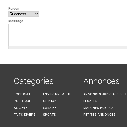
VOUS ÊTES ICI
Raison
Message
Catégories
Annonces
ECONOMIE
ENVIRONNEMENT
ANNONCES JUDICIAIRES ET
POLITIQUE
OPINION
LÉGALES
SOCIÉTÉ
CARAÏBE
MARCHÉS PUBLICS
FAITS DIVERS
SPORTS
PETITES ANNONCES