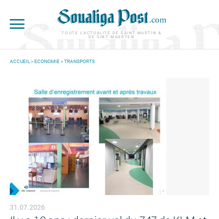
Aller au contenu principal
TOUTE L'ACTUALITÉ DE SAINT-MARTIN &
DE SINT MAARTEN
ACCUEIL
>
ECONOMIE
>
TRANSPORTS
VOUS ÊTES ICI
31.07.2026