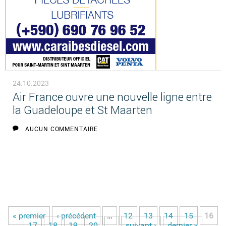
24.10.2023
Air France ouvre une nouvelle ligne entre
la Guadeloupe et St Maarten
AUCUN COMMENTAIRE
« premier
‹ précédent
…
12
13
14
15
16
Pages
17
18
19
20
…
suivant ›
dernier »