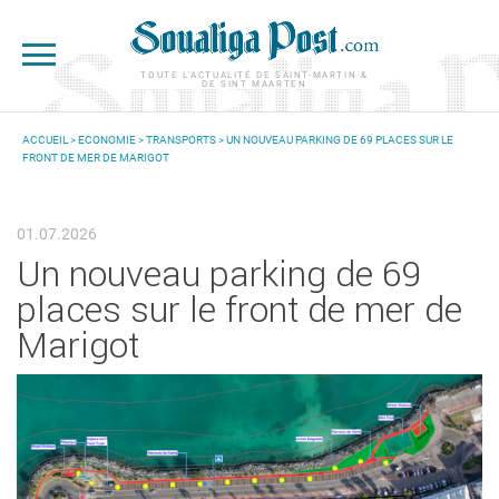
Aller au contenu principal
TOUTE L'ACTUALITÉ DE SAINT-MARTIN &
DE SINT MAARTEN
ACCUEIL
>
ECONOMIE
>
TRANSPORTS
> UN NOUVEAU PARKING DE 69 PLACES SUR LE
FRONT DE MER DE MARIGOT
VOUS ÊTES ICI
01.07.2026
Un nouveau parking de 69
places sur le front de mer de
Marigot