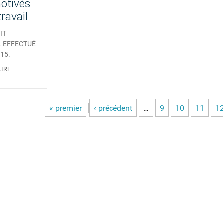
otivés
travail
IT
L EFFECTUÉ
15.
IRE
« premier
‹ précédent
…
9
10
11
1