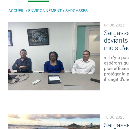
ACCUEIL
>
ENVIRONNEMENT
>
SARGASSES
VOUS ÊTES ICI
04.08.2026
Sargasse
déviants 
mois d’a
« Il n'y a p
espérons qu
plus efficac
protéger la p
il s'agit d'une
18.06.2026
Sargasses