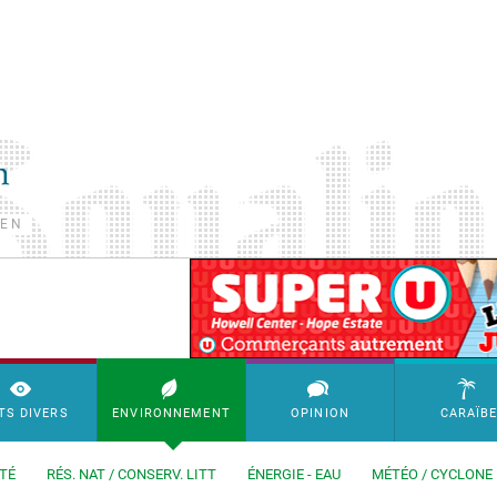
TEN
SimpleAds Block Bannière
TS DIVERS
ENVIRONNEMENT
OPINION
CARAÏB
TÉ
RÉS. NAT / CONSERV. LITT
ÉNERGIE - EAU
MÉTÉO / CYCLONE