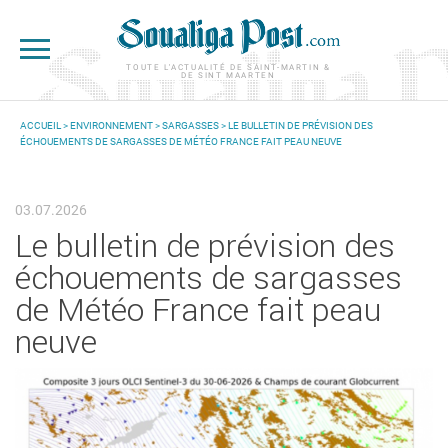
Aller au contenu principal
TOUTE L'ACTUALITÉ DE SAINT-MARTIN &
DE SINT MAARTEN
ACCUEIL
>
ENVIRONNEMENT
>
SARGASSES
> LE BULLETIN DE PRÉVISION DES
ÉCHOUEMENTS DE SARGASSES DE MÉTÉO FRANCE FAIT PEAU NEUVE
VOUS ÊTES ICI
03.07.2026
Le bulletin de prévision des
échouements de sargasses
de Météo France fait peau
neuve