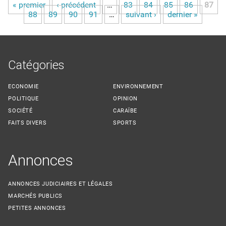
« premier
‹ précédent
…
83
84
85
86
87
Pages
88
89
90
91
…
suivant ›
dernier »
Catégories
ECONOMIE
ENVIRONNEMENT
POLITIQUE
OPINION
SOCIÉTÉ
CARAÏBE
FAITS DIVERS
SPORTS
Annonces
ANNONCES JUDICIAIRES ET LÉGALES
MARCHÉS PUBLICS
PETITES ANNONCES