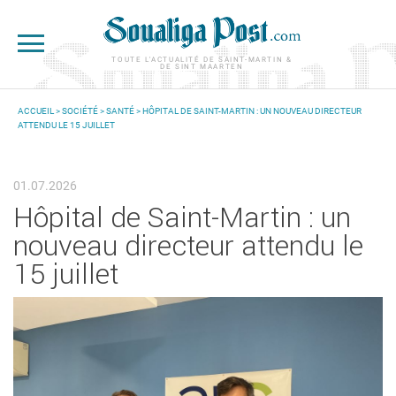
Aller au contenu principal
TOUTE L'ACTUALITÉ DE SAINT-MARTIN &
DE SINT MAARTEN
ACCUEIL
>
SOCIÉTÉ
>
SANTÉ
> HÔPITAL DE SAINT-MARTIN : UN NOUVEAU DIRECTEUR
ATTENDU LE 15 JUILLET
VOUS ÊTES ICI
01.07.2026
Hôpital de Saint-Martin : un
nouveau directeur attendu le
15 juillet