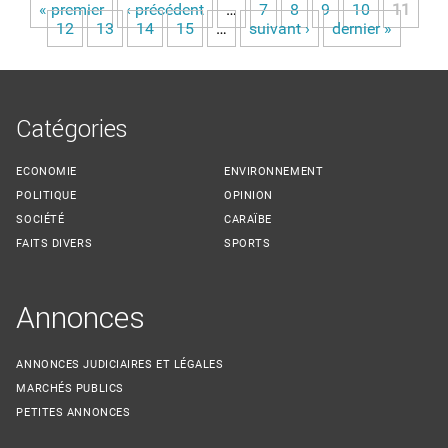
« premier
‹ précédent
…
7
8
9
10
11
Pages
12
13
14
15
…
suivant ›
dernier »
Catégories
ECONOMIE
ENVIRONNEMENT
POLITIQUE
OPINION
SOCIÉTÉ
CARAÏBE
FAITS DIVERS
SPORTS
Annonces
ANNONCES JUDICIAIRES ET LÉGALES
MARCHÉS PUBLICS
PETITES ANNONCES