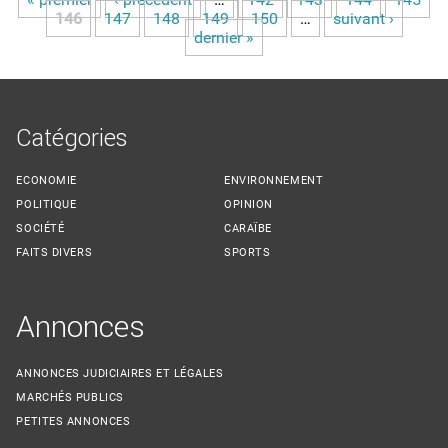
Pages
146
147
148
149
150
…
suivant ›
dernier »
Catégories
ECONOMIE
ENVIRONNEMENT
POLITIQUE
OPINION
SOCIÉTÉ
CARAÏBE
FAITS DIVERS
SPORTS
Annonces
ANNONCES JUDICIAIRES ET LÉGALES
MARCHÉS PUBLICS
PETITES ANNONCES