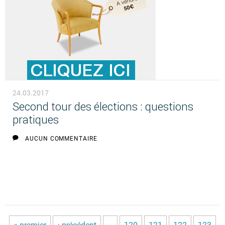
24.03.2017
Second tour des élections : questions
pratiques
AUCUN COMMENTAIRE
« premier
‹ précédent
…
120
121
122
123