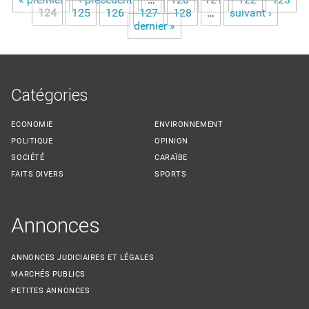
Pages
124
125
126
127
128
…
suivant ›
dernier »
Catégories
ECONOMIE
ENVIRONNEMENT
POLITIQUE
OPINION
SOCIÉTÉ
CARAÏBE
FAITS DIVERS
SPORTS
Annonces
ANNONCES JUDICIAIRES ET LÉGALES
MARCHÉS PUBLICS
PETITES ANNONCES