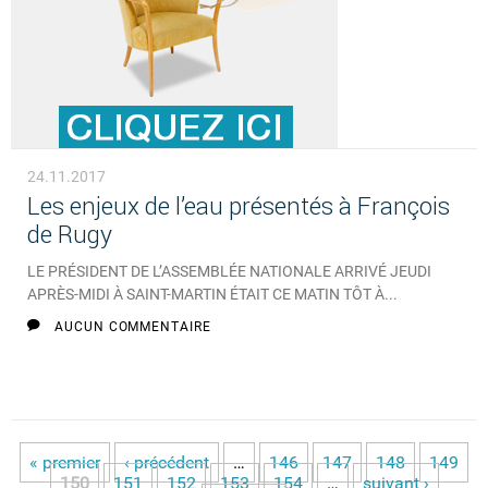
24.11.2017
Les enjeux de l’eau présentés à François
de Rugy
LE PRÉSIDENT DE L’ASSEMBLÉE NATIONALE ARRIVÉ JEUDI
APRÈS-MIDI À SAINT-MARTIN ÉTAIT CE MATIN TÔT À...
AUCUN COMMENTAIRE
« premier
‹ précédent
…
146
147
148
149
Pages
150
151
152
153
154
…
suivant ›