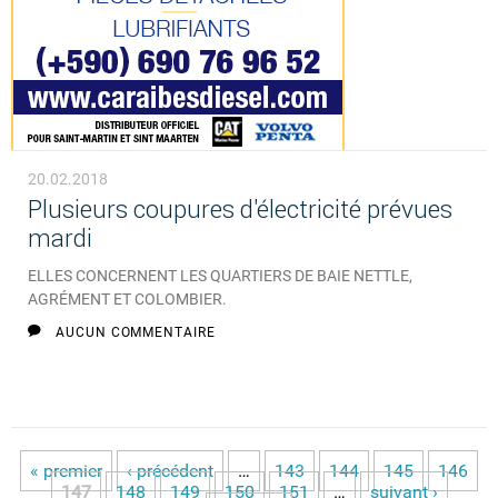
20.02.2018
Plusieurs coupures d'électricité prévues
mardi
ELLES CONCERNENT LES QUARTIERS DE BAIE NETTLE,
AGRÉMENT ET COLOMBIER.
AUCUN COMMENTAIRE
« premier
‹ précédent
…
143
144
145
146
Pages
147
148
149
150
151
…
suivant ›