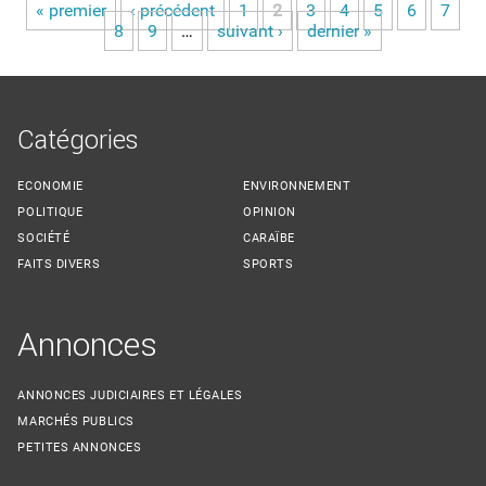
« premier
‹ précédent
1
2
3
4
5
6
7
Pages
8
9
…
suivant ›
dernier »
Catégories
ECONOMIE
ENVIRONNEMENT
POLITIQUE
OPINION
SOCIÉTÉ
CARAÏBE
FAITS DIVERS
SPORTS
Annonces
ANNONCES JUDICIAIRES ET LÉGALES
MARCHÉS PUBLICS
PETITES ANNONCES