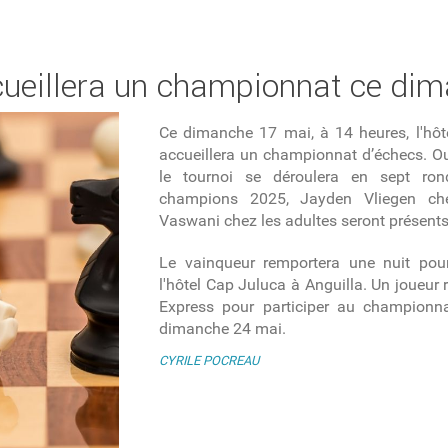
cueillera un championnat ce di
Ce d
imanche 17 mai,
à 14 heures,
l'hôt
accueillera
un
championnat
d’échecs.
O
le tournoi se déroulera en sept r
champions 2025, Jayden Vliegen ch
Vaswani
chez les
adulte
s
seront présents 
Le vainqueur remportera une nuit po
l'hôtel Cap Juluca à Anguilla. Un joueur 
Express pour participer au championna
dimanche 24 mai
.
CYRILE POCREAU