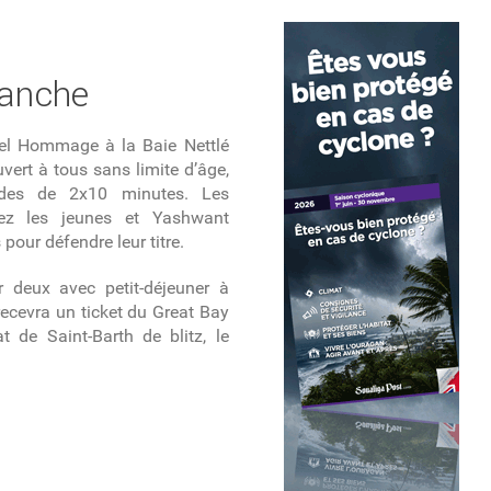
manche
el Hommage à la Baie Nettlé
uvert à
tous sans limite d’âge,
ondes de
2x10 minutes
.
Les
ez les jeunes et Yashwant
pour défendre leur titre.
ur deux avec
petit-déjeuner
à
recevra un ticket du Great Bay
t de Saint-Barth de blitz
,
le