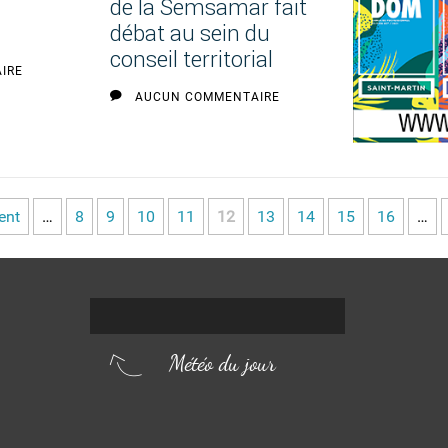
de la Semsamar fait
débat au sein du
conseil territorial
IRE
AUCUN COMMENTAIRE
ent
…
8
9
10
11
12
13
14
15
16
…
Météo du jour