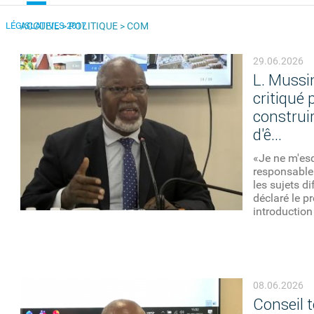
LÉGISLATIVES 2017
ACCUEIL
>
POLITIQUE
>
COM
VOUS ÊTES ICI
29.06.2026
L. Mussi
critiqué 
construi
d'ê...
«Je ne m'esq
responsable
les sujets di
déclaré le p
introduction 
08.06.2026
Conseil t