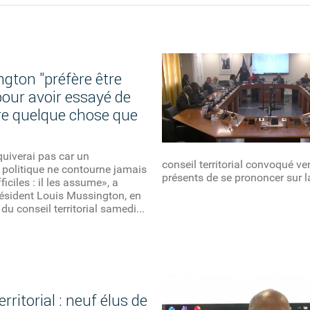
ngton "préfère être
pour avoir essayé de
re quelque chose que
uiverai pas car un
conseil territorial convoqué v
 politique ne contourne jamais
présents de se prononcer sur la
fficiles : il les assume», a
résident Louis Mussington, en
du conseil territorial samedi...
erritorial : neuf élus de