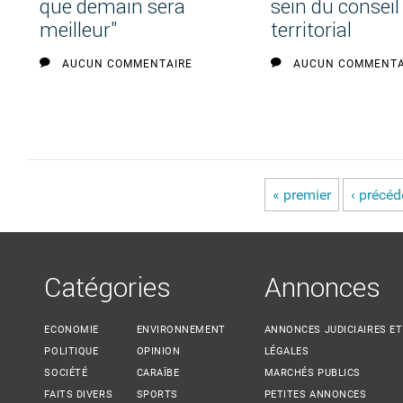
que demain sera
sein du conseil
meilleur"
territorial
AUCUN COMMENTAIRE
AUCUN COMMENTA
« premier
‹ précéd
Pages
Catégories
Annonces
ECONOMIE
ENVIRONNEMENT
ANNONCES JUDICIAIRES ET
POLITIQUE
OPINION
LÉGALES
SOCIÉTÉ
CARAÏBE
MARCHÉS PUBLICS
FAITS DIVERS
SPORTS
PETITES ANNONCES