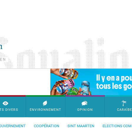
TEN
SimpleAds Block Bannière
TS DIVERS
ENVIRONNEMENT
OPINION
CARAÏB
OUVERNEMENT
COOPÉRATION
SINT MAARTEN
ELECTIONS COM