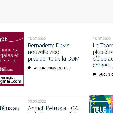
18.07.2022
18.07.2022
Bernadette Davis,
La Team
nouvelle vice
plus êtr
présidente de la COM
d’élus a
conseil t
AUCUN COMMENTAIRE
AUCUN 
30.05.2022
'élus au
Annick Petrus au CA