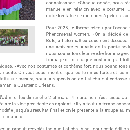
connaissance. «Chaque année, nous réa
manuelle en relation avec le costume. C
notre trentaine de membres à peindre sur
Pour 2025, le thème retenu par l’associa
Phenomenal women. «On a décidé de s’
Bute, artiste malheureusement décédée 
une activiste culturelle de la partie ho
nous souhaitons leur rendre hommage».
fromagers : si chaque costume part ini
iques. «Avec nos costumes et ce thème fort, nous souhaitons 
la nudité. On veut aussi montrer que les femmes fortes et les 
aits sur mesure, sous la supervision de Laticha qui endosse au
maman, à Quartier d’Orléans.
le d’admirer les dimanche 2 et mardi 4 mars, rien n’est laissé a
éclare la vice-présidente en rigolant. «Il y a tout un temps cons
 modifié jusqu’au résultat final et on le présente à la troupe au 
et dimanche.
r un produit recyclé» indique Laticha. Ainsi, pour cette édition,