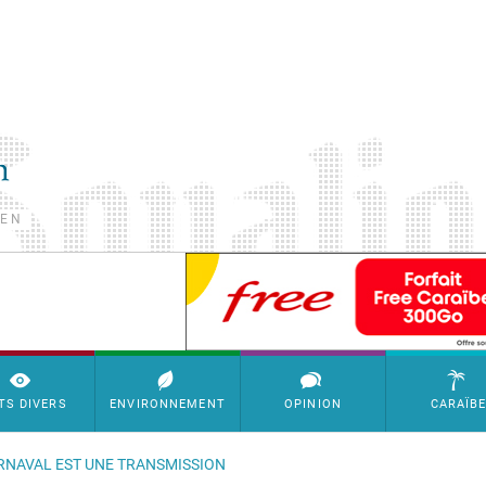
TEN
SimpleAds Block Bannière
TS DIVERS
ENVIRONNEMENT
OPINION
CARAÏB
ARNAVAL EST UNE TRANSMISSION