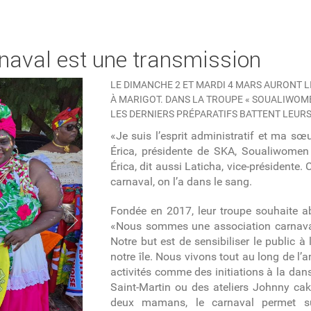
rnaval est une transmission
LE DIMANCHE 2 ET MARDI 4 MARS AURONT L
À MARIGOT. DANS LA TROUPE « SOUALIWOME
LES DERNIERS PRÉPARATIFS BATTENT LEURS
«Je suis l’esprit administratif et ma sœu
Érica, présidente de SKA, Soualiwomen 
Érica, dit aussi Laticha, vice-présidente.
carnaval, on l’a dans le sang.
Fondée en 2017, leur troupe souhaite a
«Nous sommes une association carnaval
Notre but est de sensibiliser le public à 
notre île. Nous vivons tout au long de l’
activités comme des initiations à la dans
Saint-Martin ou des ateliers Johnny cak
deux mamans, le carnaval permet su