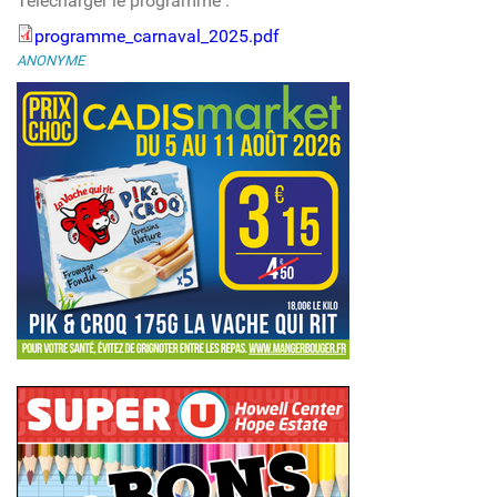
Télécharger le programme :
programme_carnaval_2025.pdf
programme_carnaval_2025.pdf
ANONYME