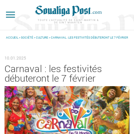
Aller au contenu principal
TOUTE L'ACTUALITÉ DE SAINT-MARTIN &
DE SINT MAARTEN
ACCUEIL
>
SOCIÉTÉ
>
CULTURE
> CARNAVAL : LES FESTIVITÉS DÉBUTERONT LE 7 FÉVRIER
VOUS ÊTES ICI
10.01.2025
Carnaval : les festivités
débuteront le 7 février