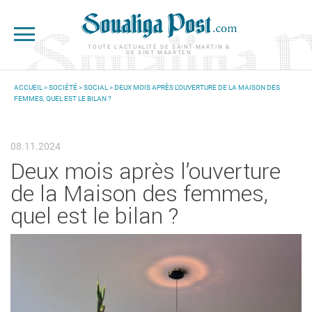
Aller au contenu principal
TOUTE L'ACTUALITÉ DE SAINT-MARTIN &
DE SINT MAARTEN
ACCUEIL
>
SOCIÉTÉ
>
SOCIAL
> DEUX MOIS APRÈS L’OUVERTURE DE LA MAISON DES
FEMMES, QUEL EST LE BILAN ?
VOUS ÊTES ICI
08.11.2024
Deux mois après l’ouverture
de la Maison des femmes,
quel est le bilan ?