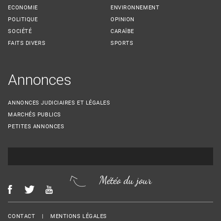
ECONOMIE
ENVIRONNEMENT
POLITIQUE
OPINION
SOCIÉTÉ
CARAÏBE
FAITS DIVERS
SPORTS
Annonces
ANNONCES JUDICIAIRES ET LÉGALES
MARCHÉS PUBLICS
PETITES ANNONCES
Météo du jour
Menu Footer
CONTACT
MENTIONS LÉGALES