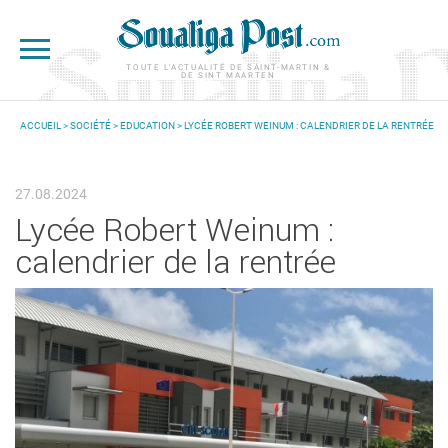
Aller au contenu principal
TOUTE L'ACTUALITÉ DE SAINT-MARTIN &
DE SINT MAARTEN
ACCUEIL
>
SOCIÉTÉ
>
EDUCATION
> LYCÉE ROBERT WEINUM : CALENDRIER DE LA RENTRÉE
VOUS ÊTES ICI
27.08.2024
Lycée Robert Weinum :
calendrier de la rentrée