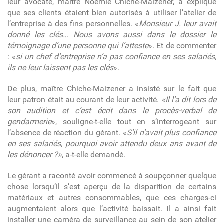
leur avocate, maître Noémie Chiche-Maizener, a expliqué
que ses clients étaient bien autorisés à utiliser l’atelier de
l’entreprise à des fins personnelles. «
Monsieur J. leur avait
donné les clés… Nous avons aussi dans le dossier le
témoignage d’une personne qui l’atteste
». Et de commenter
: «
si un chef d’entreprise n’a pas confiance en ses salariés,
ils ne leur laissent pas les clés
».
De plus, maître Chiche-Maizener a insisté sur le fait que
leur patron était au courant de leur activité.
«Il l’a dit lors de
son audition et c’est écrit dans le procès-verbal de
gendarmerie
», souligne-t-elle tout en s’interrogeant sur
l’absence de réaction du gérant. «
S’il n’avait plus confiance
en ses salariés, pourquoi avoir attendu deux ans avant de
les dénoncer ?»
, a-t-elle demandé.
Le gérant a raconté avoir commencé à soupçonner quelque
chose lorsqu’il s’est aperçu de la disparition de certains
matériaux et autres consommables, que ces charges-ci
augmentaient alors que l’activité baissait. Il a ainsi fait
installer une caméra de surveillance au sein de son atelier