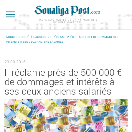
Aller au contenu principal
TOUTE L'ACTUALITÉ DE SAINT-MARTIN &
DE SINT MAARTEN
ACCUEIL
>
SOCIÉTÉ
>
JUSTICE
> IL RÉCLAME PRÈS DE 500 000 € DE DOMMAGES ET
INTÉRÊTS À SES DEUX ANCIENS SALARIÉS
VOUS ÊTES ICI
23.09.2016
Il réclame près de 500 000 €
de dommages et intérêts à
ses deux anciens salariés