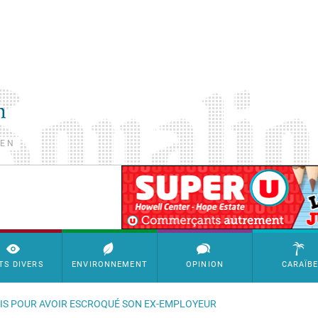
TEN
SimpleAds Block Bannière
TS DIVERS
ENVIRONNEMENT
OPINION
CARAÏB
RSIS POUR AVOIR ESCROQUÉ SON EX-EMPLOYEUR