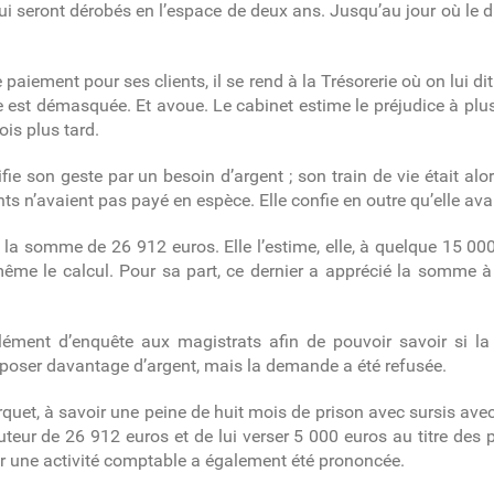
qui seront dérobés en l’espace de deux ans. Jusqu’au jour où le d
iement pour ses clients, il se rend à la Trésorerie où on lui dit
le est démasquée. Et avoue. Le cabinet estime le préjudice à pl
ois plus tard.
ifie son geste par un besoin d’argent ; son train de vie était al
ients n’avaient pas payé en espèce. Elle confie en outre qu’elle avait
re la somme de 26 912 euros. Elle l’estime, elle, à quelque 15 000
même le calcul. Pour sa part, ce dernier a apprécié la somme 
lément d’enquête aux magistrats afin de pouvoir savoir si l
déposer davantage d’argent, mais la demande a été refusée.
rquet, à savoir une peine de huit mois de prison avec sursis ave
teur de 26 912 euros et de lui verser 5 000 euros au titre des
er une activité comptable a également été prononcée.