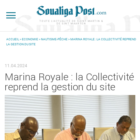
Aller au contenu principal
TOUTE L'ACTUALITÉ DE SAINT-MARTIN &
DE SINT MAARTEN
ACCUEIL
>
ECONOMIE
>
NAUTISME-PÊCHE
> MARINA ROYALE : LA COLLECTIVITÉ REPREND
LA GESTION DU SITE
VOUS ÊTES ICI
11.04.2024
Marina Royale : la Collectivité
reprend la gestion du site