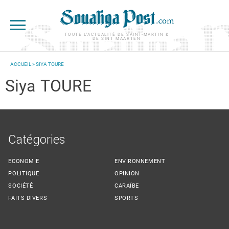
Aller au contenu principal
TOUTE L'ACTUALITÉ DE SAINT-MARTIN &
DE SINT MAARTEN
ACCUEIL
> SIYA TOURE
VOUS ÊTES ICI
Siya
TOURE
Catégories
ECONOMIE
ENVIRONNEMENT
POLITIQUE
OPINION
SOCIÉTÉ
CARAÏBE
FAITS DIVERS
SPORTS