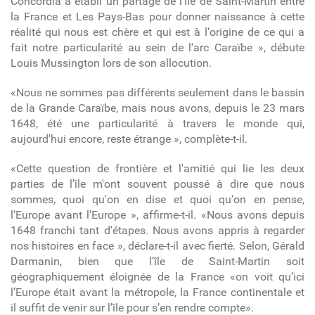
Concordia a établi un partage de l'île de Saint-Martin entre
la France et Les Pays-Bas pour donner naissance à cette
réalité qui nous est chère et qui est à l'origine de ce qui a
fait notre particularité au sein de l'arc Caraïbe », débute
Louis Mussington lors de son allocution.
«Nous ne sommes pas différents seulement dans le bassin
de la Grande Caraïbe, mais nous avons, depuis le 23 mars
1648, été une particularité à travers le monde qui,
aujourd'hui encore, reste étrange », complète-t-il.
«Cette question de frontière et l'amitié qui lie les deux
parties de l’île m'ont souvent poussé à dire que nous
sommes, quoi qu'on en dise et quoi qu'on en pense,
l'Europe avant l’Europe », affirme-t-il. «Nous avons depuis
1648 franchi tant d'étapes. Nous avons appris à regarder
nos histoires en face », déclare-t-il avec fierté. Selon, Gérald
Darmanin, bien que l’île de Saint-Martin soit
géographiquement éloignée de la France «on voit qu’ici
l’Europe était avant la métropole, la France continentale et
il suffit de venir sur l’île pour s’en rendre compte».