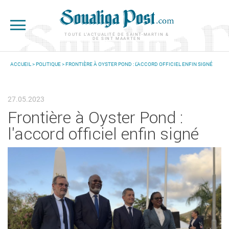
Aller au contenu principal
TOUTE L'ACTUALITÉ DE SAINT-MARTIN &
DE SINT MAARTEN
ACCUEIL
>
POLITIQUE
> FRONTIÈRE À OYSTER POND : L'ACCORD OFFICIEL ENFIN SIGNÉ
VOUS ÊTES ICI
27.05.2023
Frontière à Oyster Pond :
l'accord officiel enfin signé