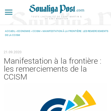
Aller au contenu principal
TOUTE L'ACTUALITÉ DE SAINT-MARTIN &
DE SINT MAARTEN
ACCUEIL
>
ECONOMIE
>
CCISM
> MANIFESTATION À LA FRONTIÈRE : LES REMERCIEMENTS
DE LA CCISM
VOUS ÊTES ICI
21.09.2020
Manifestation à la frontière :
les remerciements de la
CCISM