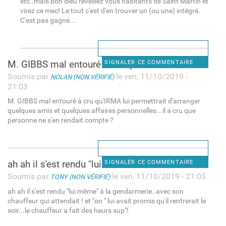
etc..mais bon dieu réveillez vous habitants de Saint Martin et
virez ce mec! Le tout c'est d'en trouver un (ou une) intégré.
C'est pas gagné...
M. GIBBS mal entouré à cru qu
SIGNALER CE COMMENTAIRE
Soumis par
le ven, 11/10/2019 -
NOLAN (NON VÉRIFIÉ)
21:03
M. GIBBS mal entouré à cru qu'IRMA lui permettrait d'arranger
quelques amis et quelques affaires personnelles...il a cru que
personne ne s'en rendait compte ?
ah ah il s'est rendu "lui
SIGNALER CE COMMENTAIRE
Soumis par
le ven, 11/10/2019 - 21:05
TONY (NON VÉRIFIÉ)
ah ah il s'est rendu "lui même" à la gendarmerie..avec son
chauffeur qui attendait ! et "on " lui avait promis qu'il rentrerait le
soir...le chauffeur a fait des heurs sup"!