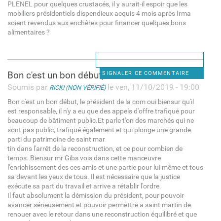
PLENEL pour quelques crustacés, il y aurait-il espoir que les
mobiliers présidentiels dispendieux acquis 4 mois après Irma
soient revendus aux enchères pour financer quelques bons
alimentaires ?
Bon c'est un bon début, le
SIGNALER CE COMMENTAIRE
Soumis par
le ven, 11/10/2019 - 19:00
RICKI (NON VÉRIFIÉ)
Bon c'est un bon début, le président de la com oui biensur qu'il
est responsable, il n'y a eu que des appels d'offre trafiqué pour
beaucoup de bâtiment public.Et parle t'on des marchés qui ne
sont pas public, trafiqué également et qui plonge une grande
parti du patrimoine de saint mar
tin dans l'arrêt de la reconstruction, et ce pour combien de
temps. Biensur mr Gibs vois dans cette manœuvre
l'enrichissement des ces amis et une partie pour lui même et tous
sa devant les yeux de tous. Il est nécessaire que la justice
exécute sa part du travail et arrive a rétablir l'ordre.
Il faut absolument la démission du président, pour pouvoir
avancer sérieusement et pouvoir permettre a saint martin de
renouer avec le retour dans une reconstruction équilibré et que