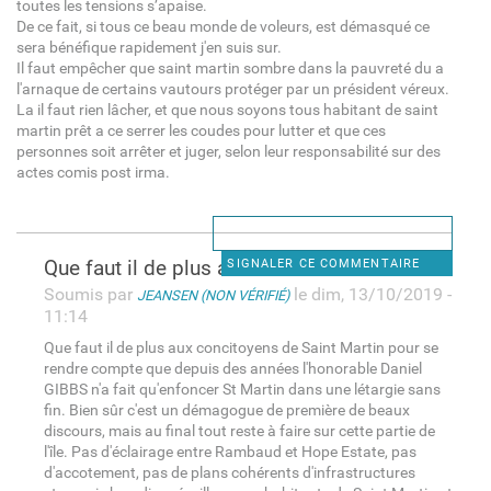
toutes les tensions s’apaise.
De ce fait, si tous ce beau monde de voleurs, est démasqué ce
sera bénéfique rapidement j'en suis sur.
Il faut empêcher que saint martin sombre dans la pauvreté du a
l'arnaque de certains vautours protéger par un président véreux.
La il faut rien lâcher, et que nous soyons tous habitant de saint
martin prêt a ce serrer les coudes pour lutter et que ces
personnes soit arrêter et juger, selon leur responsabilité sur des
actes comis post irma.
Que faut il de plus aux
SIGNALER CE COMMENTAIRE
Soumis par
le dim, 13/10/2019 -
JEANSEN (NON VÉRIFIÉ)
11:14
Que faut il de plus aux concitoyens de Saint Martin pour se
rendre compte que depuis des années l'honorable Daniel
GIBBS n'a fait qu'enfoncer St Martin dans une létargie sans
fin. Bien sûr c'est un démagogue de première de beaux
discours, mais au final tout reste à faire sur cette partie de
l'île. Pas d'éclairage entre Rambaud et Hope Estate, pas
d'accotement, pas de plans cohérents d'infrastructures