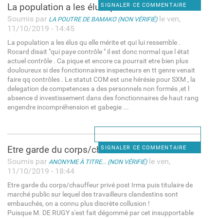
La population a les élus qu
SIGNALER CE COMMENTAIRE
Soumis par
le ven,
LA POUTRE DE BAMAKO (NON VÉRIFIÉ)
11/10/2019 - 14:45
La population a les élus qu elle mérite et qui lui ressemble .
Rocard disait "qui paye contrôle " il est donc normal que l état
actuel contrôle . Ca pique et encore ca pourrait etre bien plus
douloureux si des fonctionnaires inspecteurs en tt genre venait
faire qq contrôles . Le statut COM est une hérésie pour SXM , la
delegation de competences a des personnels non formés ,et l
absence d investissement dans des fonctionnaires de haut rang
engendre incompréhension et gabegie ...
Etre garde du corps/chauffeur
SIGNALER CE COMMENTAIRE
Soumis par
le ven,
ANONYME À TITRE... (NON VÉRIFIÉ)
11/10/2019 - 18:44
Etre garde du corps/chauffeur privé post Irma puis titulaire de
marché public sur lequel des travailleurs clandestins sont
embauchés, on a connu plus discrète collusion !
Puisque M. DE RUGY s'est fait dégommé par cet insupportable