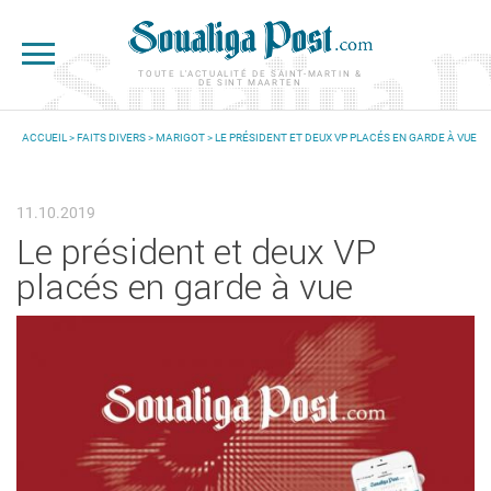
Aller au contenu principal
TOUTE L'ACTUALITÉ DE SAINT-MARTIN &
DE SINT MAARTEN
ACCUEIL
>
FAITS DIVERS
>
MARIGOT
> LE PRÉSIDENT ET DEUX VP PLACÉS EN GARDE À VUE
VOUS ÊTES ICI
11.10.2019
Le président et deux VP
placés en garde à vue