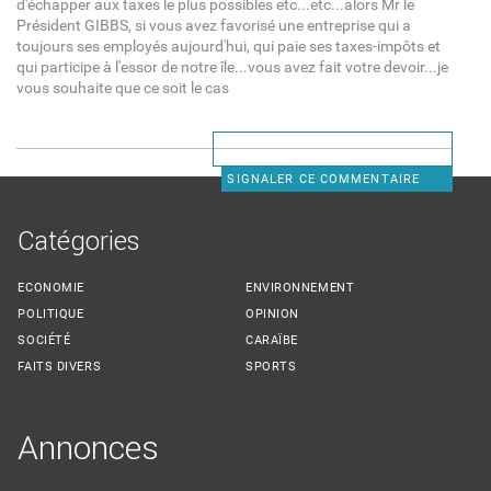
d'échapper aux taxes le plus possibles etc...etc...alors Mr le
Président GIBBS, si vous avez favorisé une entreprise qui a
toujours ses employés aujourd'hui, qui paie ses taxes-impôts et
qui participe à l'essor de notre île...vous avez fait votre devoir...je
vous souhaite que ce soit le cas
SIGNALER CE COMMENTAIRE
Catégories
ECONOMIE
ENVIRONNEMENT
POLITIQUE
OPINION
SOCIÉTÉ
CARAÏBE
FAITS DIVERS
SPORTS
Annonces