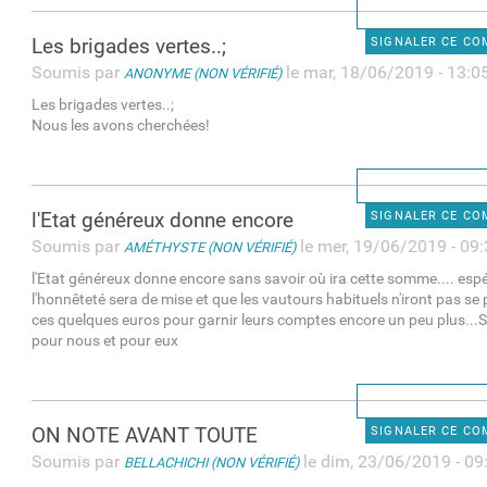
Les brigades vertes..;
SIGNALER CE C
Soumis par
le mar, 18/06/2019 - 13:0
ANONYME (NON VÉRIFIÉ)
Les brigades vertes..;
Nous les avons cherchées!
l'Etat généreux donne encore
SIGNALER CE C
Soumis par
le mer, 19/06/2019 - 09
AMÉTHYSTE (NON VÉRIFIÉ)
l'Etat généreux donne encore sans savoir où ira cette somme.... es
l'honnêteté sera de mise et que les vautours habituels n'iront pas se 
ces quelques euros pour garnir leurs comptes encore un peu plus...S
pour nous et pour eux
ON NOTE AVANT TOUTE
SIGNALER CE C
Soumis par
le dim, 23/06/2019 - 09
BELLACHICHI (NON VÉRIFIÉ)