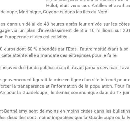
Hulot, était venu aux Antilles et avait
adeloupe, Martinique, Guyane et dans les îles du Nord.
ues dans un délai de 48 heures après leur arrivée sur les côte
 engagé via un plan d’investissement de
8 à 10 millions sur 20
on Européenne et des collectivités.
 euros dont 50 % abondés par l’Etat ; l’autre moitié étant à sa
cette attente, elle a mandate des entreprises pour le faire.
 avec des fonds publics mais il n’avait jamais servi car il avait
le gouvernement figurait
la mise en ligne d’un site internet po
er la transparence et l’information de la population. Pour l’in
’Air pour la Guadeloupe ; le dernier communiqué date du 17 jui
t-Barthélemy sont de moins en moins citées dans les bulletins
 les deux îles sont moins impactées que la Guadeloupe ou la Ma