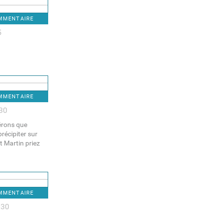
OMMENTAIRE
5
OMMENTAIRE
:30
pérons que
précipiter sur
t Martin priez
OMMENTAIRE
:30