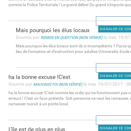
comme la Police Territoriale ! Le grand délire! Du grand n'importe quo
Mais pourquoi les élus locaux
SIGNALER CE C
Soumis par
le mer, 19/07
REMISE EN QUESTION (NON VÉRIFIÉ)
Mais pourquoi les élus locaux sont-ils si incompétents ? Parce qu
lieu de formation et d'instruction pour adultes (Université, Ecole m
ha la bonne excuse !C'est
SIGNALER CE C
Soumis par
le mer, 19/07/2017 - 0
MAUVAISE FOI (NON VÉRIFIÉ)
ha la bonne excuse !C'est comme les ordis qui ne fonctionnent pas o
erreurs ! C'est un faux prétexte. Soit personne ne veut les ramasser, so
ramasser nuirait à un ponte local.
L'île est de plus en plus
SIGNALER CE C