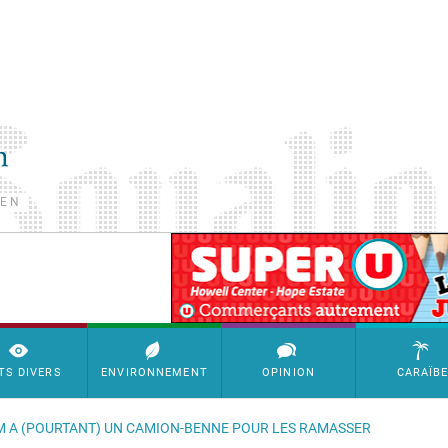
TEN
SimpleAds Block Bannière
TS DIVERS
ENVIRONNEMENT
OPINION
CARAÏB
OM A (POURTANT) UN CAMION-BENNE POUR LES RAMASSER