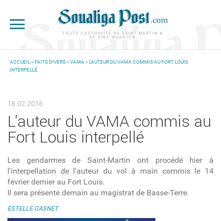
Aller au contenu principal
TOUTE L'ACTUALITÉ DE SAINT-MARTIN &
DE SINT MAARTEN
ACCUEIL
>
FAITS DIVERS
>
VAMA
> L'AUTEUR DU VAMA COMMIS AU FORT LOUIS
INTERPELLÉ
VOUS ÊTES ICI
18.02.2016
L'auteur du VAMA commis au
Fort Louis interpellé
Les gendarmes de Saint-Martin ont procédé hier à
l'interpellation de l'auteur du vol à main commis le 14
février dernier au Fort Louis.
Il sera présenté demain au magistrat de Basse-Terre.
ESTELLE GASNET