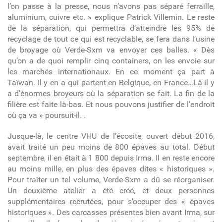
l’on passe à la presse, nous n’avons pas séparé ferraille,
aluminium, cuivre etc. » explique Patrick Villemin. Le reste
de la séparation, qui permettra d’atteindre les 95% de
recyclage de tout ce qui est recyclable, se fera dans l’usine
de broyage où Verde-Sxm va envoyer ces balles. « Dès
qu’on a de quoi remplir cinq containers, on les envoie sur
les marchés internationaux. En ce moment ça part à
Taïwan. Il y en a qui partent en Belgique, en France…Là il y
a d’énormes broyeurs où la séparation se fait. La fin de la
filière est faite là-bas. Et nous pouvons justifier de l’endroit
où ça va » poursuit-il. .
Jusque-là, le centre VHU de l’écosite, ouvert début 2016,
avait traité un peu moins de 800 épaves au total. Début
septembre, il en était à 1 800 depuis Irma. Il en reste encore
au moins mille, en plus des épaves dites « historiques ».
Pour traiter un tel volume, Verde-Sxm a dû se réorganiser.
Un deuxième atelier a été créé, et deux personnes
supplémentaires recrutées, pour s’occuper des « épaves
historiques ». Des carcasses présentes bien avant Irma, sur