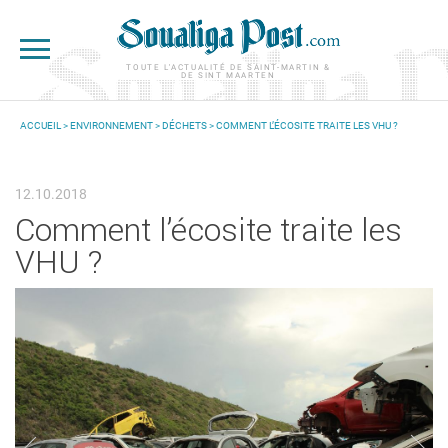
Aller au contenu principal
TOUTE L'ACTUALITÉ DE SAINT-MARTIN &
DE SINT MAARTEN
ACCUEIL
>
ENVIRONNEMENT
>
DÉCHETS
> COMMENT L’ÉCOSITE TRAITE LES VHU ?
VOUS ÊTES ICI
12.10.2018
Comment l’écosite traite les
VHU ?