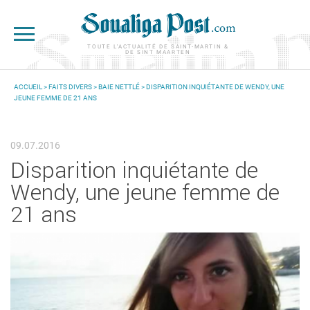
Aller au contenu principal
TOUTE L'ACTUALITÉ DE SAINT-MARTIN &
DE SINT MAARTEN
ACCUEIL
>
FAITS DIVERS
>
BAIE NETTLÉ
> DISPARITION INQUIÉTANTE DE WENDY, UNE
JEUNE FEMME DE 21 ANS
VOUS ÊTES ICI
09.07.2016
Disparition inquiétante de
Wendy, une jeune femme de
21 ans